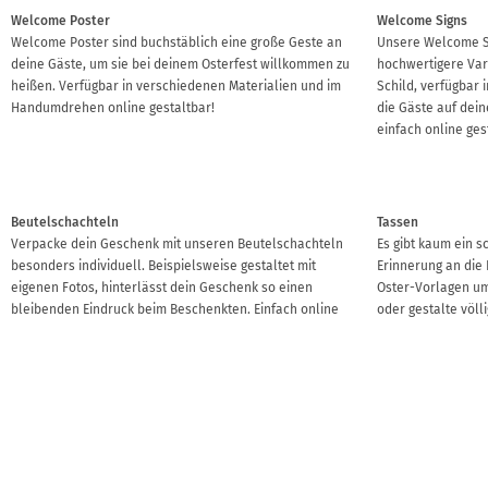
Welcome Poster
Welcome Signs
Welcome Poster sind buchstäblich eine große Geste an
Unsere Welcome Si
deine Gäste, um sie bei deinem Osterfest willkommen zu
hochwertigere Var
heißen. Verfügbar in verschiedenen Materialien und im
Schild, verfügbar
Handumdrehen online gestaltbar!
die Gäste auf dein
einfach online ges
Beutelschachteln
Tassen
Verpacke dein Geschenk mit unseren Beutelschachteln
Es gibt kaum ein s
besonders individuell. Beispielsweise gestaltet mit
Erinnerung an die
eigenen Fotos, hinterlässt dein Geschenk so einen
Oster-Vorlagen um
bleibenden Eindruck beim Beschenkten. Einfach online
oder gestalte völlig
bei uns gestalten!
Fruchtgummis
Bonbons
Bei uns kannst du Fruchtgummis für deine Osterfeier
Unsere Bonbons ei
einfach online gestalten. Die süßen Bärchen eignen sich
und unsere Schoko