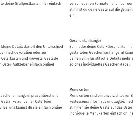
lte deine Grußpostkarten hier einfach
verschiedenen Formaten und hochwert
stimmst du deine Gäste auf die geme
ein.
Geschenkanhänger
 kleine Detail, das oft den Unterschied
Schmücke deine Oster-Geschenke mit i
 der Tischdekoration oder zur
gestalteten Geschenkanhängern! Kaum
 Osterkarten und -kuverts. Gestalte
deinen Sinn für stilvolle Details mehr a
n Oster-Aufkleber einfach online!
solches individuelles Geschenklabel.
r
Menükarten
 Flaschenanhängern präsentierst und
Menükarten sind ein unverzichtbarer B
e Getränke auf deiner Osterfeier
Festessens: informativ und zugleich 
. Bei uns kannst du sie einfach online
stimmen sie deine Gäste auf das Oster
individuelle Menükarten einfach online