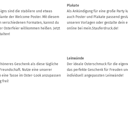
Plakate
gns sind die stabilere und etwas
Als Ankündigung für eine große Party k
iante der Welcome Poster. Mit diesem
auch Poster und Plakate passend gest
 in verschiedenen Formaten, kannst du
unseren Vorlagen oder gestalte dein e
er Osterfeier willkommen heißen. Jetzt
online bei mein.Stauferdruck.de!
talten!
Leinwände
chöneres Geschenk als diese tägliche
Der ideale Osterschmuck für die eige
 Freundschaft. Nutze eine unserer
das perfekte Geschenk für Freuden und
 eine Tasse im Oster-Look anzupassen
individuell angepassten Leinwände!
 frei!
Untersetzer
gnen sich wie unsere Fruchtgummis
Untersetzer passend zu deinem Anlass,
lade ideal als süße Überraschung bei
immer schön sauber bleibt. Du beeindr