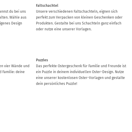
Faltschachtel
annst du bei uns
Unsere verschiedenen Faltschachteln, eignen sich
alten. Wähle aus
perfekt zum Verpacken von kleinen Geschenken oder
igenes Design
Produkten. Gestalte bei uns Schachteln ganz einfach
oder nutze eine unserer Vorlagen.
Puzzles
nen vier Wände und
Das perfekte Ostergeschenk für Familie und Freunde ist
 Familie: deine
ein Puzzle in deinem individuellen Oster-Design. Nutze
eine unserer kostenlosen Oster-Vorlagen und gestalte
dein persönliches Puzzle!
Digitale Einladungen
 damit der Tisch
Neben unseren gedruckten Einladungen bieten wir dir
uckst damit jeden
zudem die Möglichkeit, deine Gäste per Email oder Social