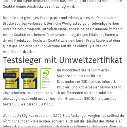
auch die Rückseite bedrucken, ohne dass der Aufdruck durchscheint und die
Qualität deiner Ausdrucke beeinträchtigt wird.
Bestelle jetzt günstiges Kopierpapier und erlebe, wie es die Qualität deiner
Drucke spürbar verbessert. Der hohe Weißgrad sorgt für lebendige Farben
und eine hervorragende Farbwiedergabe, sodass deine Dokumente immer in
bester Qualität erscheinen. Dank unserer langjährigen Erfahrung bieten wir
dir ein Produkt von höchster Qualität zu einem fairen Preis. Kaufe jetzt dein
günstiges Kopierpapier und vertraue auf die bewährte Qualität von
mein.Stauferdruck.de!
Testsieger mit Umweltzertifikat
Im Produkttest des renommierten
Sächsischen Instituts für die
Druckindustrie (SID) hat das Infowerk
Drucker- und Kopierpapier hervorragend
abgeschnitten. Im direkten Vergleich mit führenden Markenprodukten
überzeugte es sowohl mit der höchsten Grammatur (ISO 534) als auch dem
besten CIE-Weißgrad (ISO 11475).
Wenn du A4 80g Kopierpapier in 2.500 Blatt Packungen vergleichst, solltest du
nicht nur auf den Preis achten, sondern auch auf die Qualität des Materials.