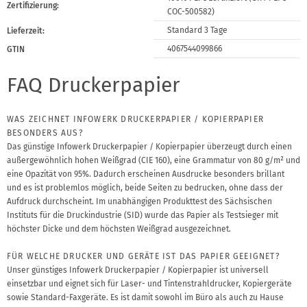
Zertifizierung:
COC-500582)
Standard 3 Tage
Lieferzeit:
4067544099866
GTIN
FAQ Druckerpapier
WAS ZEICHNET INFOWERK DRUCKERPAPIER / KOPIERPAPIER
BESONDERS AUS?
Das günstige Infowerk Druckerpapier / Kopierpapier überzeugt durch einen
außergewöhnlich hohen Weißgrad (CIE 160), eine Grammatur von 80 g/m² und
eine Opazität von 95%. Dadurch erscheinen Ausdrucke besonders brillant
und es ist problemlos möglich, beide Seiten zu bedrucken, ohne dass der
Aufdruck durchscheint. Im unabhängigen Produkttest des Sächsischen
Instituts für die Druckindustrie (SID) wurde das Papier als Testsieger mit
höchster Dicke und dem höchsten Weißgrad ausgezeichnet.
FÜR WELCHE DRUCKER UND GERÄTE IST DAS PAPIER GEEIGNET?
Unser günstiges Infowerk Druckerpapier / Kopierpapier ist universell
einsetzbar und eignet sich für Laser- und Tintenstrahldrucker, Kopiergeräte
sowie Standard-Faxgeräte. Es ist damit sowohl im Büro als auch zu Hause