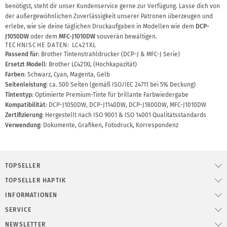
benötigst, steht dir unser Kundenservice gerne zur Verfügung. Lasse dich von
der außergewöhnlichen Zuverlässigkeit unserer Patronen überzeugen und
erlebe, wie sie deine täglichen Druckaufgaben in Modellen wie dem
DCP-
J1050DW
oder dem
MFC-J1010DW
souverän bewältigen.
TECHNISCHE DATEN: LC421XL
Passend für
: Brother Tintenstrahldrucker (DCP-J & MFC-J Serie)
Ersetzt Modell
: Brother LC421XL (Hochkapazität)
Farben
: Schwarz, Cyan, Magenta, Gelb
Seitenleistung
: ca. 500 Seiten (gemäß ISO/IEC 24711 bei 5% Deckung)
Tintentyp
: Optimierte Premium-Tinte für brillante Farbwiedergabe
Kompatibilität
: DCP-J1050DW, DCP-J1140DW, DCP-J1800DW, MFC-J1010DW
Zertifizierung
: Hergestellt nach ISO 9001 & ISO 14001 Qualitätsstandards
Verwendung
: Dokumente, Grafiken, Fotodruck, Korrespondenz
TOPSELLER
TOPSELLER HAPTIK
INFORMATIONEN
SERVICE
NEWSLETTER