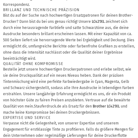
Korrespondenz.
BRILLANZ UND TECHNISCHE PRÄZISION
Bist du auf der Suche nach hochwertigen Ersatzpatronen für deinen Brother-
Drucker? Dann bist du bei uns genau richtig! Unsere
LC421XL
zeichnet sich
durch eine herausragende Farbtiefe und satte Schwarztöne aus, die deine
Ausdrucke besonders brillant erscheinen lassen. Mit einer Kapazität von ca.
500 Seiten liefert sie hervorragende Werte bei Ergiebigkeit und Deckung. Dies
ermöglicht dir, umfangreiche Berichte oder farbenfrohe Grafiken zu erstellen,
ohne dass die Intensität nachlässt oder die Qualität deiner Ergebnisse
beeinträchtigt wird.
QUALITÄT OHNE KOMPROMISSE
Bestelle jetzt unsere hochwertigen Druckerpatronen und erlebe selbst, wie
sie deine Druckqualität auf ein neues Niveau heben. Dank der präzisen
Tintenmischung wird eine perfekte Farbwiedergabe in Cyan, Magenta, Gelb
und Schwarz sichergestellt, sodass alle Ihre Ausdrucke in lebendigen Farben
erstrahlen. Unsere langjährige Erfahrung ermöglicht es uns, dir ein Produkt
von höchster Güte zu fairen Preisen anzubieten. Vertraue auf die bewährte
Qualität von mein.Stauferdruck.de als Ersatz für den
Brother LC421XL
und
mache keine Kompromisse bei deinen Druckergebnissen.
EXPERTISE UND SERVICE
Verpasse nicht die Gelegenheit, von unserer Expertise und unserem
Engagement für erstklassige Tinte zu profitieren. Falls du größere Mengen für
dein Unternehmen oder regelmäßige Lieferungen für deine Druckerflotte