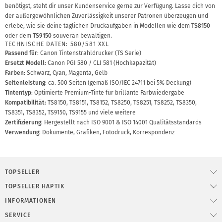
benötigst, steht dir unser Kundenservice gerne zur Verfügung. Lasse dich von
der außergewöhnlichen Zuverlässigkeit unserer Patronen überzeugen und
erlebe, wie sie deine täglichen Druckaufgaben in Modellen wie dem
TS8150
oder dem
TS9150
souverän bewältigen.
TECHNISCHE DATEN: 580/581 XXL
Passend für
: Canon Tintenstrahldrucker (TS Serie)
Ersetzt Modell
: Canon PGI 580 / CLI 581 (Hochkapazität)
Farben
: Schwarz, Cyan, Magenta, Gelb
Seitenleistung
: ca. 500 Seiten (gemäß ISO/IEC 24711 bei 5% Deckung)
Tintentyp
: Optimierte Premium-Tinte für brillante Farbwiedergabe
Kompatibilität
: TS8150, TS8151, TS8152, TS8250, TS8251, TS8252, TS8350,
TS8351, TS8352, TS9150, TS9155 und viele weitere
Zertifizierung
: Hergestellt nach ISO 9001 & ISO 14001 Qualitätsstandards
Verwendung
: Dokumente, Grafiken, Fotodruck, Korrespondenz
TOPSELLER
TOPSELLER HAPTIK
INFORMATIONEN
SERVICE