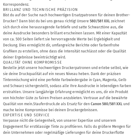
Korrespondenz.
BRILLANZ UND TECHNISCHE PRÄZISION
Bist du auf der Suche nach hochwertigen Ersatzpatronen für deinen Brother-
Drucker? Dann bist du bei uns genau richtig! Unsere
580/581 XXL
zeichnet
sich durch eine herausragende Farbtiefe und satte Schwarztöne aus, die
deine Ausdrucke besonders brillant erscheinen lassen. Mit einer Kapazität
von ca. 500 Seiten liefert sie hervorragende Werte bei Ergiebigkeit und
Deckung. Dies ermöglicht dir, umfangreiche Berichte oder farbenfrohe
Grafiken zu erstellen, ohne dass die Intensität nachlässt oder die Qualität
deiner Ergebnisse beeinträchtigt wird.
QUALITÄT OHNE KOMPROMISSE
Bestelle jetzt unsere hochwertigen Druckerpatronen und erlebe selbst, wie
sie deine Druckqualität auf ein neues Niveau heben. Dank der präzisen
Tintenmischung wird eine perfekte Farbwiedergabe in Cyan, Magenta, Gelb
und Schwarz sichergestellt, sodass alle Ihre Ausdrucke in lebendigen Farben
erstrahlen. Unsere langjährige Erfahrung ermöglicht es uns, dir ein Produkt
von höchster Güte zu fairen Preisen anzubieten. Vertraue auf die bewährte
Qualität von mein.Stauferdruck.de als Ersatz für den
Canon 580/581 XXL
und
mache keine Kompromisse bei deinen Druckergebnissen.
EXPERTISE UND SERVICE
Verpasse nicht die Gelegenheit, von unserer Expertise und unserem
Engagement für erstklassige Tinte zu profitieren. Falls du größere Mengen für
dein Unternehmen oder regelmäßige Lieferungen für deine Druckerflotte