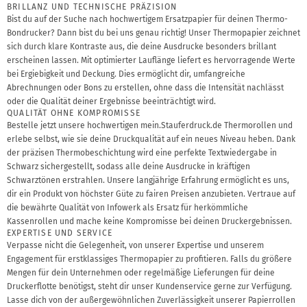
BRILLANZ UND TECHNISCHE PRÄZISION
Bist du auf der Suche nach hochwertigem Ersatzpapier für deinen Thermo-
Bondrucker? Dann bist du bei uns genau richtig! Unser Thermopapier zeichnet
sich durch klare Kontraste aus, die deine Ausdrucke besonders brillant
erscheinen lassen. Mit optimierter Lauflänge liefert es hervorragende Werte
bei Ergiebigkeit und Deckung. Dies ermöglicht dir, umfangreiche
Abrechnungen oder Bons zu erstellen, ohne dass die Intensität nachlässt
oder die Qualität deiner Ergebnisse beeinträchtigt wird.
QUALITÄT OHNE KOMPROMISSE
Bestelle jetzt unsere hochwertigen mein.Stauferdruck.de Thermorollen und
erlebe selbst, wie sie deine Druckqualität auf ein neues Niveau heben. Dank
der präzisen Thermobeschichtung wird eine perfekte Textwiedergabe in
Schwarz sichergestellt, sodass alle deine Ausdrucke in kräftigen
Schwarztönen erstrahlen. Unsere langjährige Erfahrung ermöglicht es uns,
dir ein Produkt von höchster Güte zu fairen Preisen anzubieten. Vertraue auf
die bewährte Qualität von Infowerk als Ersatz für herkömmliche
Kassenrollen und mache keine Kompromisse bei deinen Druckergebnissen.
EXPERTISE UND SERVICE
Verpasse nicht die Gelegenheit, von unserer Expertise und unserem
Engagement für erstklassiges Thermopapier zu profitieren. Falls du größere
Mengen für dein Unternehmen oder regelmäßige Lieferungen für deine
Druckerflotte benötigst, steht dir unser Kundenservice gerne zur Verfügung.
Lasse dich von der außergewöhnlichen Zuverlässigkeit unserer Papierrollen