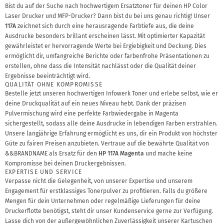
Bist du auf der Suche nach hochwertigem Ersatztoner für deinen HP Color
Laser Drucker und MFP-Drucker? Dann bist du bei uns genau richtig! Unser
117A
zeichnet sich durch eine herausragende Farbtiefe aus, die deine
Ausdrucke besonders brillant erscheinen lässt. Mit optimierter Kapazität
gewährleistet er hervorragende Werte bei Ergiebigkeit und Deckung. Dies
ermöglicht dir, umfangreiche Berichte oder farbenfrohe Präsentationen zu
erstellen, ohne dass die Intensität nachlässt oder die Qualität deiner
Ergebnisse beeinträchtigt wird.
QUALITÄT OHNE KOMPROMISSE
Bestelle jetzt unseren hochwertigen Infowerk Toner und erlebe selbst, wie er
deine Druckqualität auf ein neues Niveau hebt. Dank der präzisen
Pulvermischung wird eine perfekte Farbwiedergabe in Magenta
sichergestellt, sodass alle deine Ausdrucke in lebendigen Farben erstrahlen.
Unsere langjährige Erfahrung ermöglicht es uns, dir ein Produkt von höchster
Güte zu fairen Preisen anzubieten. Vertraue auf die bewährte Qualität von
&&BRANDNAME als Ersatz für den
HP 117A Magenta
und mache keine
Kompromisse bei deinen Druckergebnissen.
EXPERTISE UND SERVICE
Verpasse nicht die Gelegenheit, von unserer Expertise und unserem
Engagement für erstklassiges Tonerpulver zu profitieren. Falls du größere
Mengen für dein Unternehmen oder regelmäßige Lieferungen für deine
Druckerflotte benötigst, steht dir unser Kundenservice gerne zur Verfügung.
Lasse dich von der außergewöhnlichen Zuverlässigkeit unserer Kartuschen