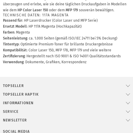
überzeugen und erlebe, wie sie deine täglichen Druckaufgaben in Modellen
wie dem
HP Color Laser 150
oder dem
MFP 179
souverän bewältigen.
TECHNISCHE DATEN: 117A MAGENTA
Passend für
: HP Laserdrucker (Color Laser und MFP Serie)
Ersetzt Modell
: HP 117A Magenta (Hochkapazität)
Farben
: Magenta
Seitenleistung
: ca. 1.000 Seiten (gemäß ISO/IEC 24711 bei 5% Deckung)
Tintentyp
: Optimierte Premium-Toner für brillante Druckergebnisse
Kompatibilität
: Color Laser 150, MFP 178, MFP 179 und viele weitere
Zertifizierung
: Hergestellt nach ISO 9001 & ISO 14001 Qualitätsstandards
Verwendung
: Dokumente, Grafiken, Korrespondenz
TOPSELLER
TOPSELLER HAPTIK
INFORMATIONEN
SERVICE
NEWSLETTER
SOCIAL MEDIA