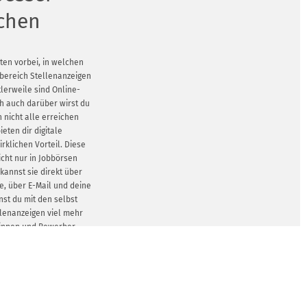
ichen
iten vorbei, in welchen
bereich Stellenanzeigen
lerweile sind Online-
h auch darüber wirst du
n nicht alle erreichen
eten dir digitale
rklichen Vorteil. Diese
icht nur in Jobbörsen
kannst sie direkt über
e, über E-Mail und deine
nst du mit den selbst
ellenanzeigen viel mehr
rinnen und Bewerber
n starte doch hier gleich
staltung.
GEN ZEIGEN