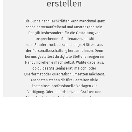
erstellen
Die Suche nach Fachkräften kann manchmal ganz
schön nervenaufreibend und anstrengend sein.
Das gilt insbesondere für die Gestaltung von
ansprechenden Stellenanzeigen. Mit
mein.Stauferdruck.de kannst du jetzt Stress aus
der Personalbeschaffung herausnehmen. Denn
bei uns gestaltest du digitale Stellenanzeigen im
Handumdrehen einfach selbst. Wähle dabei aus,
ob du das Stelleninserat im Hoch- oder
Querformat oder quadratisch umsetzen möchtest.
Ansonsten stehen dir fürs Gestalten viele
kostenlose, professionelle Vorlagen zur
Verfügung. Oder du lädst eigene Grafiken und
Bilder hoch. Leg doch gleich los und probiere es
aus.
DESIGNVORLAGEN ZEIGEN