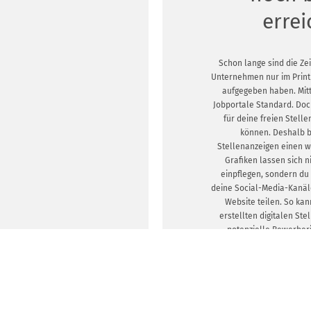
erre
Schon lange sind die Ze
Unternehmen nur im Print
aufgegeben haben. Mitt
Jobportale Standard. Doc
für deine freien Stelle
können. Deshalb bi
Stellenanzeigen einen wi
Grafiken lassen sich n
einpflegen, sondern du 
deine Social-Media-Kanäl
Website teilen. So kan
erstellten digitalen St
potenzielle Bewerbe
erreichen. Klingt gut? Dan
mit der Ge
DESIGNVORLA