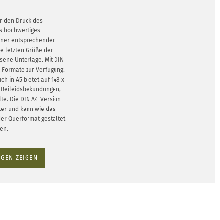
r den Druck des
s hochwertiges
einer entsprechenden
ie letzten Grüße der
sene Unterlage. Mit DIN
i Formate zur Verfügung.
h in A5 bietet auf 148 x
ür Beileidsbekundungen,
lte. Die DIN A4-Version
eter und kann wie das
der Querformat gestaltet
en.
GEN ZEIGEN