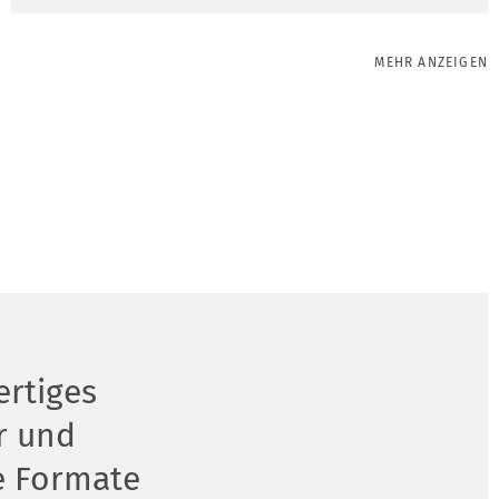
MEHR ANZEIGEN
rtiges
r und
e Formate