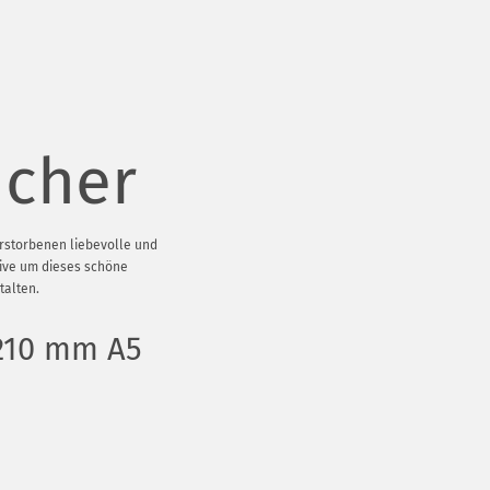
cher
rstorbenen liebevolle und
tive um dieses schöne
talten.
 210 mm A5