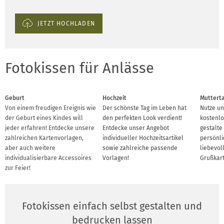
JETZT HOCHLADEN
Fotokissen für Anlässe
Geburt
Hochzeit
Muttert
Von einem freudigen Ereignis wie
Der schönste Tag im Leben hat
Nutze un
der Geburt eines Kindes will
den perfekten Look verdient!
kostenlo
jeder erfahren! Entdecke unsere
Entdecke unser Angebot
gestalte
zahlreichen Kartenvorlagen,
individueller Hochzeitsartikel
persönl
aber auch weitere
sowie zahlreiche passende
liebevoll
individualisierbare Accessoires
Vorlagen!
Grußkart
zur Feier!
Fotokissen einfach selbst gestalten und
bedrucken lassen