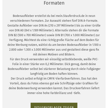
Formaten
Bodenaufkleber erstellst du bei mein.Stauferdruck.de in neun
verschiedenen Formaten. Zur Auswahl stehen fünf DIN A-Formate.
Gestalte Aufkleber von DIN A4 (210 x 297 Millimeter) bis zu einer Größe
von DIN A0 (841 x 1.189 Millimeter). Alternativ stehen dir die Formate
DIN B2 (500 x 700 Millimeter) sowie DIN B1 (700 x 1.000 Millimeter) zur
Verfügung. Möchtest du eine richtig große Fläche auf dem Boden für
deine Werbung nutzen, wählst du am besten Bodenaufkleber in 1.100 x
2.800 oder 1.300 x 3.000 Millimeter aus und gestaltest diese ganz fix
mit deinen Motiven und Bildern.
Für den Druck verwenden wir einseitig selbstklebende, weiße PVC-
Folie in einer Stärke von 0,2 Millimeter. Dick genug, damit deine
Bodenaufkleber selbst bei stärkerer Belastung durch viele Fußgänger
langfristig am Boden haften können.
Der Druck selbst erfolgt im CMYK-Vierfarbverfahren. Das hat den
Vorteil, dass du Fotos ebenso gut wie Schriftzüge oder Grafiken für
deine Bodenwerbung verwenden kannst. Das Druckverfahren liefert
immer eine hohe Farbbrillanz und -tiefe.
DESIGNVORLAGEN ZEIGEN