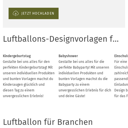
JETZT HOCHLADEN
Luftballons-Designvorlagen für Anlässe
Kindergeburtstag
Babyshower
Einschul
Gestalte bei uns alles für den
Gestalte bei uns alles für die
Für eine
perfekten Kindergeburtstag! Mit
perfekte Babyparty! Mit unseren
Einschul
unseren individuellen Produkten
individuellen Produkten und
zahlreic
und bunten Vorlagen machst du
bunten Vorlagen machst du die
passend
Kinderaugen glücklich und
Babyparty zu einem
Einladu
diesen Tag zu einem
unvergesslichen Erlebnis für dich
Design b
unvergesslichen Erlebnis!
und deine Gäste!
für das 
Luftballon für Branchen