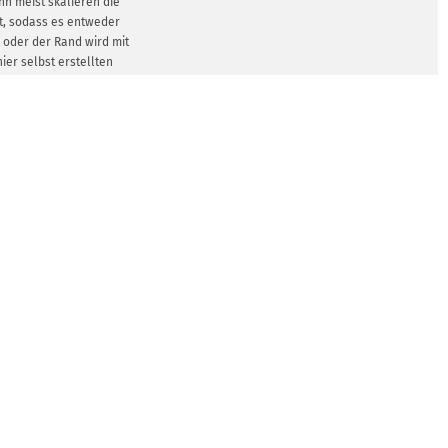
enn meist skalieren die
t, sodass es entweder
t, oder der Rand wird mit
hier selbst erstellten
ür, dass deine Fotos und
einer Bildschirmgröße
rigens auch für die
rmenrechner. Für diese
alls professionelle
irmenlayout erstellen.
en die Grafiken allen
ügung gestellt werden.
GEN ZEIGEN