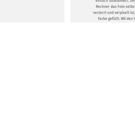
einfach funktioniert. D
Rechner das Foto selbs
verzerrt und verpixelt is
Farbe gefüllt. Mit den 
Wallpapern sorgst du daf
Grafiken perfekt zu d
passen. Das gilt üb
Hintergründe deiner Fi
kannst du hier ebenf
Wallpaper mit deinem F
Nach dem Download könn
Mitarbeitenden zur Verf
DESIGNVORLA