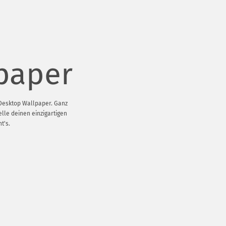
paper
 Desktop Wallpaper. Ganz
elle deinen einzigartigen
t's.