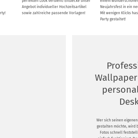
e
perfekten Look verdient! Entdecke unser
einem wunderschönen 
Angebot individueller Hochzeitsartikel
Neujahrsfest in ein ne
ty!
sowie zahlreiche passende Vorlagen!
Mit wenigen Klicks has
Party gestaltet!
Profess
Wallpaper
personal
Des
Wer sich seinen eigenen
gestalten möchte, wird
Fotos schnell feststel