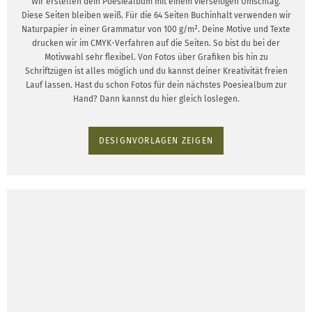
Wir erstellen dein Poesiealbum mit einem vierseitigen Umschlag.
Diese Seiten bleiben weiß. Für die 64 Seiten Buchinhalt verwenden wir
Naturpapier in einer Grammatur von 100 g/m². Deine Motive und Texte
drucken wir im CMYK-Verfahren auf die Seiten. So bist du bei der
Motivwahl sehr flexibel. Von Fotos über Grafiken bis hin zu
Schriftzügen ist alles möglich und du kannst deiner Kreativität freien
Lauf lassen. Hast du schon Fotos für dein nächstes Poesiealbum zur
Hand? Dann kannst du hier gleich loslegen.
DESIGNVORLAGEN ZEIGEN