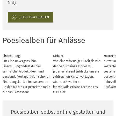
fertig!
JETZT HOCHLADEN
Poesiealben für Anlässe
Einschulung
Geburt
Muttert
Für eine unvergessliche
Von einem freudigen Ereignis wie
Nutze un
Einschulung findest du hier
der Geburt eines Kindes will
kostenlo
zahlreiche Produktideen und
jeder erfahren! Entdecke unsere
gestalte
passende Vorlagen. Von schönen
zahlreichen Kartenvorlagen,
persönl
Einladungskarten im passenden
aber auch weitere
liebevoll
Design bis hin zur perfekten Deko
individualisierbare Accessoires
Grußkart
für das Festessen!
zur Feier!
Poesiealben selbst online gestalten und