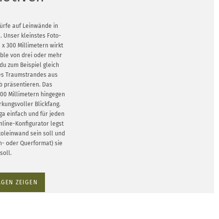
ürfe auf Leinwände in
 Unser kleinstes Foto-
x 300 Millimetern wirkt
ble von drei oder mehr
du zum Beispiel gleich
s Traumstrandes aus
b präsentieren. Das
000 Millimetern hingegen
irkungsvoller Blickfang.
ga einfach und für jeden
line-Konfigurator legst
otoleinwand sein soll und
h- oder Querformat) sie
soll.
GEN ZEIGEN