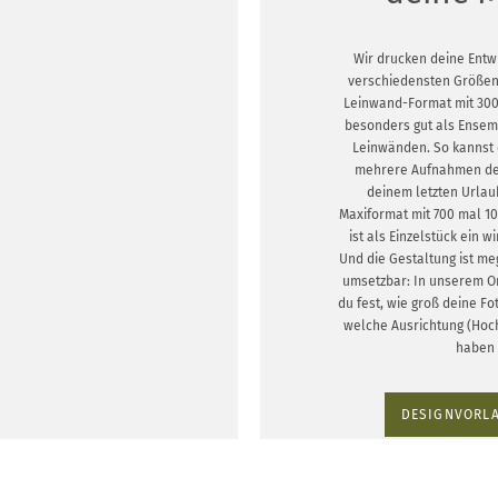
Wir drucken deine Entw
verschiedensten Größen.
Leinwand-Format mit 300 
besonders gut als Ensem
Leinwänden. So kannst 
mehrere Aufnahmen de
deinem letzten Urlau
Maxiformat mit 700 mal 1
ist als Einzelstück ein w
Und die Gestaltung ist me
umsetzbar: In unserem On
du fest, wie groß deine F
welche Ausrichtung (Hoc
haben 
DESIGNVORLA