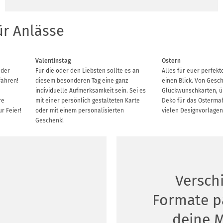
ür Anlässe
Valentinstag
Ostern
 der
Für die oder den Liebsten sollte es an
Alles für euer perfekt
fahren!
diesem besonderen Tag eine ganz
einen Blick. Von Gesc
individuelle Aufmerksamkeit sein. Sei es
Glückwunschkarten, ü
re
mit einer persönlich gestalteten Karte
Deko für das Osterma
ur Feier!
oder mit einem personalisierten
vielen Designvorlagen
Geschenk!
Versch
Formate p
deine 