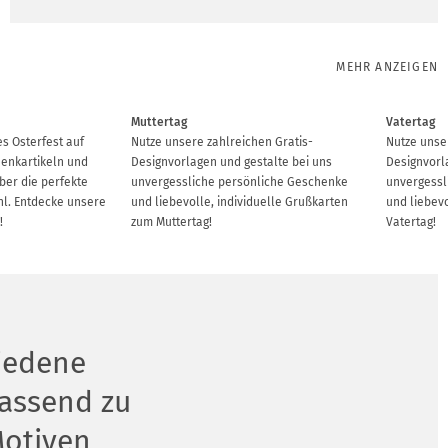
MEHR ANZEIGEN
Muttertag
Vatertag
es Osterfest auf
Nutze unsere zahlreichen Gratis-
Nutze unse
henkartikeln und
Designvorlagen und gestalte bei uns
Designvorl
ber die perfekte
unvergessliche persönliche Geschenke
unvergessl
hl. Entdecke unsere
und liebevolle, individuelle Grußkarten
und liebev
!
zum Muttertag!
Vatertag!
iedene
assend zu
Motiven