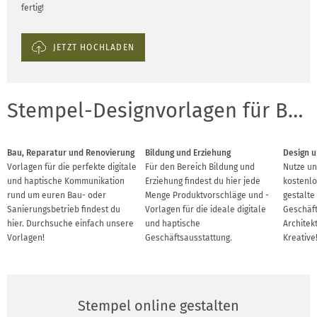
fertig!
JETZT HOCHLADEN
Stempel-Designvorlagen für Branchen
Bau, Reparatur und Renovierung
Bildung und Erziehung
Design u
Vorlagen für die perfekte digitale
Für den Bereich Bildung und
Nutze un
und haptische Kommunikation
Erziehung findest du hier jede
kostenlo
rund um euren Bau- oder
Menge Produktvorschläge und -
gestalte
Sanierungsbetrieb findest du
Vorlagen für die ideale digitale
Geschäft
hier. Durchsuche einfach unsere
und haptische
Architek
Vorlagen!
Geschäftsausstattung.
Kreative
Stempel online gestalten