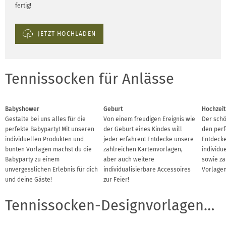
fertig!
JETZT HOCHLADEN
Tennissocken für Anlässe
Babyshower
Geburt
Hochzeit
Gestalte bei uns alles für die
Von einem freudigen Ereignis wie
Der schö
perfekte Babyparty! Mit unseren
der Geburt eines Kindes will
den perf
individuellen Produkten und
jeder erfahren! Entdecke unsere
Entdecke
bunten Vorlagen machst du die
zahlreichen Kartenvorlagen,
individu
Babyparty zu einem
aber auch weitere
sowie za
unvergesslichen Erlebnis für dich
individualisierbare Accessoires
Vorlagen
und deine Gäste!
zur Feier!
Tennissocken-Designvorlagen für Branchen