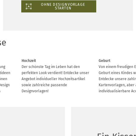
OHNE DESIGNVORLAGE
STARTEN
se
Hochzeit
Geburt
lung
Der schönste Tag im Leben hat den
Von einem freudigen E
ktideen
perfekten Look verdient! Entdecke unser
Geburt eines Kindes wi
önen
Angebot individueller Hochzeitsartikel
Entdecke unsere zahl
Design
sowie zahlreiche passende
Kartenvorlagen, aber 
s
Designvorlagen!
individualisierbare Ac