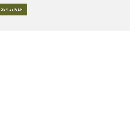
GEN ZEIGEN
Mit wenigen Klicks
zum
selbstgestalteten
Kissen