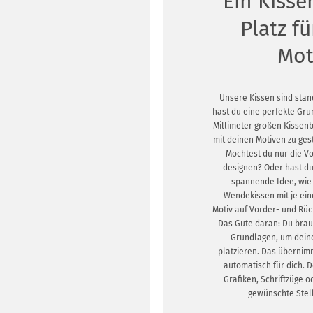
Ein Kisse
Platz f
Mot
Unsere Kissen sind sta
hast du eine perfekte Gru
Millimeter großen Kissen
mit deinen Motiven zu ges
Möchtest du nur die V
designen? Oder hast du
spannende Idee, wie 
Wendekissen mit je ei
Motiv auf Vorder- und Rüc
Das Gute daran: Du brau
Grundlagen, um dein
platzieren. Das übernim
automatisch für dich. Do
Grafiken, Schriftzüge o
gewünschte Stel