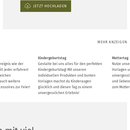
JETZT HOCHLADEN
MEHR ANZEIGEN
Kindergeburtstag
Muttertag
reignis wie der
Gestalte bei uns alles für den perfekten
Nutze unse
ll jeder erfahren!
Kindergeburtstag! Mit unseren
Vorlagen u
reichen
individuellen Produkten und bunten
unvergessl
auch weitere
Vorlagen machst du Kinderaugen
und liebevo
cessoires zur Feier!
glücklich und diesen Tag zu einem
zum Mutter
unvergesslichen Erlebnis!