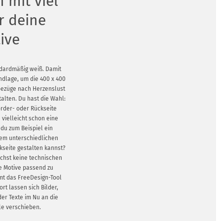
n mit viel
ür deine
ive
ndardmäßig weiß. Damit
ndlage, um die 400 x 400
bezüge nach Herzenslust
talten. Du hast die Wahl:
order- oder Rückseite
 vielleicht schon eine
du zum Beispiel ein
nem unterschiedlichen
kseite gestalten kannst?
chst keine technischen
e Motive passend zu
mt das FreeDesign-Tool
rt lassen sich Bilder,
der Texte im Nu an die
le verschieben.