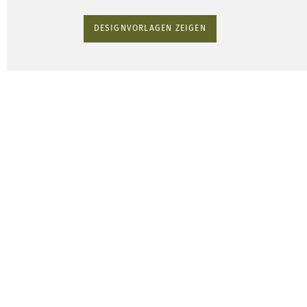
DESIGNVORLAGEN ZEIGEN
Kuschelk
hochw
Premiumf
hygie
Fül