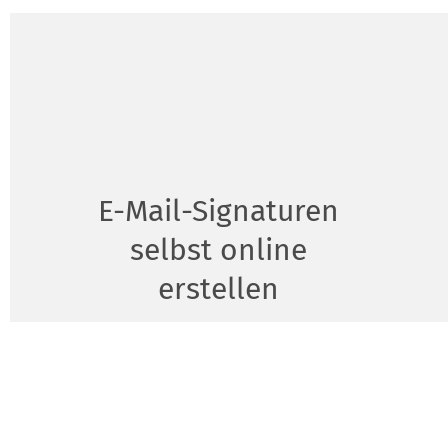
E-Mail-Signaturen
selbst online
erstellen
Hast du dich schon gefragt, warum immer die
anderen eine professionelle E-Mail-Signatur
haben, aber nur du nicht? Dann hast du jetzt bei
mein.Stauferdruck.de eine praktische Lösung
gefunden. Im Handumdrehen kannst du bei uns