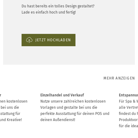
Du hast bereits ein tolles Design gestaltet?
Lade es einfach hoch und fertig!
JETZT HOCHLADEN
MEHR ANZEIGEN
r
Einzelhandel und Verkauf
Entspannun
chen kostenlosen
Nutze unsere zahlreichen kostenlosen
Für Spa & 
 bei uns die
Vorlagen und gestalte bei uns die
alle Vertre
stattung für
perfekte Ausstattung für deinen POS und
findest du 
und Kreative!
deinen Außendienst!
Produktvor
für die ide