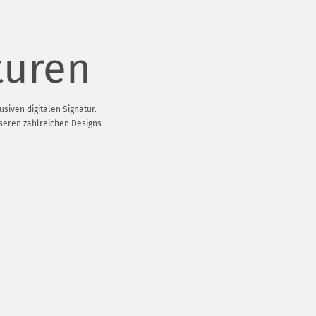
turen
siven digitalen Signatur.
nseren zahlreichen Designs