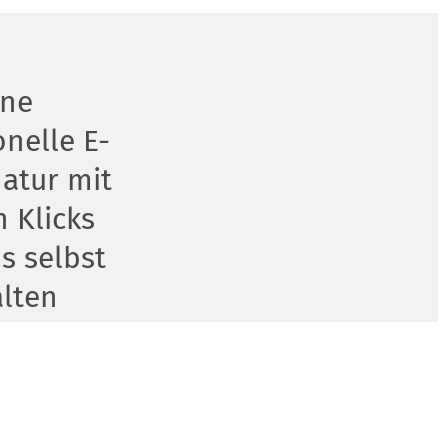
ine
onelle E-
natur mit
 Klicks
s selbst
alten
n geht, scheuen viele
itt. Zu komplex sind die
ompliziert ist deren
druck.de wird alles ganz
r einfach ein und schon