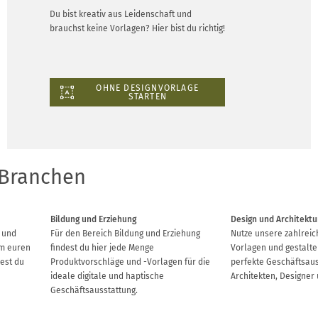
Du bist kreativ aus Leidenschaft und
brauchst keine Vorlagen? Hier bist du richtig!
OHNE DESIGNVORLAGE
STARTEN
 Branchen
Bildung und Erziehung
Design und Architektu
e und
Für den Bereich Bildung und Erziehung
Nutze unsere zahlrei
um euren
findest du hier jede Menge
Vorlagen und gestalte
est du
Produktvorschläge und -Vorlagen für die
perfekte Geschäftsaus
ideale digitale und haptische
Architekten, Designer 
Geschäftsausstattung.