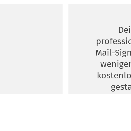
De
professi
Mail-Sig
wenigen
kostenlo
gest
Wenn es um Grafikdesig
Menschen den ersten Schr
Grafikprogramme, zu k
Nutzung. Mit mein.Staufer
einfach. Melde dich hie