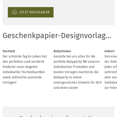
JETZT HOCHLADEN
Geschenkpapier-Designvorlagen für Anlässe
Hochzeit
Babyshower
Geburt
Der schönste Tag im Leben hat
Gestalte bei uns alles für die
Von eine
den perfekten Look verdient!
perfekte Babyparty! Mit unseren
der Gebu
Entdecke unser Angebot
individuellen Produkten und
jeder er
individueller Hochzeitsartikel
bunten Vorlagen machst du die
zahlreic
sowie zahlreiche passende
Babyparty zu einem
aber auc
Vorlagen!
unvergesslichen Erlebnis für dich
individu
und deine Gäste!
zur Feier