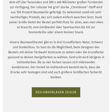
dem elf Liter fassenden und 380 x 460 Millimeter großen Turnbeutel
zur Verfügung. Der robuste 140 g/m² starke „Chretienne“-Stoff wird
aus 100 Prozent Baumwolle gefertigt. Du bekommst somit ein sehr
nachhaltiges Produkt, das sich zudem einfach waschen lässt. Dank
seiner Größe bietet der Beutel perfekt Platz für alles, was man eben
so braucht, vom Geldbeutel über Sportsachen bis hin zur
Sonnenbrille oder einem kleinen Snack.
Unsere Baumwollbeutel gibt es in drei Grundfarben: Natur, Schwarz
und Dunkelblau. So hast du die Möglichkeit, beim Designen des
Beutels mit deiner Farbwahl Kontraste zu setzen oder die Grundfarbe
passend zu deinen Designfarben zu wählen. Gedruckt wird übrigens in
Volltonfarben. Bis zu vier Farben lassen sich miteinander
kombinieren. Der Vorteil im Volltondruck besteht darin, dass die
Drucke sehr homogen sind und auch größere Farbflächen farbecht
bleiben.
DESIGNVORLAGEN ZEIGEN