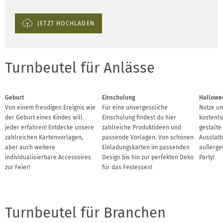
JETZT HOCHLADEN
Turnbeutel für Anlässe
Geburt
Einschulung
Hallowe
Von einem freudigen Ereignis wie
Für eine unvergessliche
Nutze un
der Geburt eines Kindes will
Einschulung findest du hier
kostenlo
jeder erfahren! Entdecke unsere
zahlreiche Produktideen und
gestalte
zahlreichen Kartenvorlagen,
passende Vorlagen. Von schönen
Ausstatt
aber auch weitere
Einladungskarten im passenden
außerge
individualisierbare Accessoires
Design bis hin zur perfekten Deko
Party!
zur Feier!
für das Festessen!
Turnbeutel für Branchen