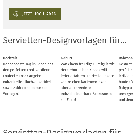
JETZT HOCHLADEN
Servietten-Designvorlagen für Anlässe
Hochzeit
Geburt
Babysho
Der schönste Tag im Leben hat
Von einem freudigen Ereignis wie
Gestalte 
den perfekten Look verdient!
der Geburt eines Kindes will
perfekte
Entdecke unser Angebot
jeder erfahren! Entdecke unsere
individu
individueller Hochzeitsartikel
zahlreichen Kartenvorlagen,
bunten V
sowie zahlreiche passende
aber auch weitere
Babypart
Vorlagen!
individualisierbare Accessoires
unverges
zur Feier!
und dein
Servietten-Designvorlagen für Branchen